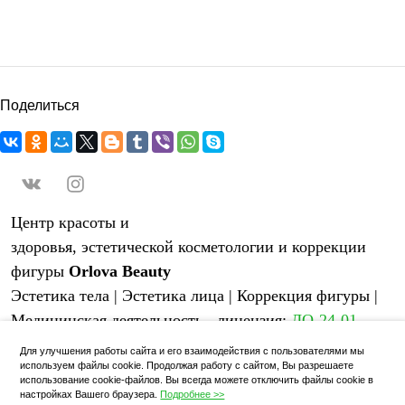
Поделиться
Центр красоты и
здоровья, эстетической косметологии и коррекции
фигуры
Orlova Beauty
Эстетика тела | Эстетика лица | Коррекция фигуры |
Медицинская деятельность - лицензия:
ЛО-24-01-
004398
от 07 июня 2019 года
Для улучшения работы сайта и его взаимодействия с пользователями мы
используем файлы cookie. Продолжая работу с сайтом, Вы разрешаете
использование cookie-файлов. Вы всегда можете отключить файлы cookie в
Оставить отзыв о центре
|
Акции и специальные
настройках Вашего браузера.
Подробнее >>