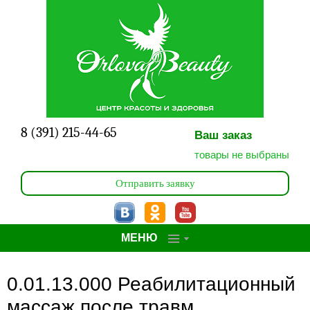
Главная
Услуги
Фото работ
Специалисты
О центре
8 (391) 215-44-65
Ваш заказ
товары не выбраны
Статьи
Отправить заявку
Акции
Сертификаты
МЕНЮ
Записаться
0.01.13.000 Реабилитационный
массаж после травм,