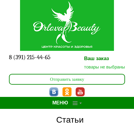
Главная
Услуги
Фото работ
Специалисты
О центре
8 (391) 215-44-65
Ваш заказ
товары не выбраны
Статьи
Отправить заявку
Акции
Сертификаты
МЕНЮ
Записаться
Статьи