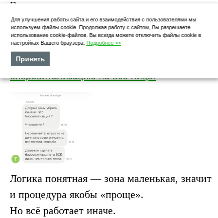
В этом случае нужна липосакция.
Для улучшения работы сайта и его взаимодействия с пользователями мы
Почему убрать синяки под глазами
используем файлы cookie. Продолжая работу с сайтом, Вы разрешаете
использование cookie-файлов. Вы всегда можете отключить файлы cookie в
препаратом ELDERMAFILL Lumi Eyes стоит
настройках Вашего браузера.
Подробнее >>
не дешевле, чем, например, выполнить
Принять
биоревитализацию на всё лицо.
Логика понятная — зона маленькая, значит
и процедура якобы «проще».
Но всё работает иначе.